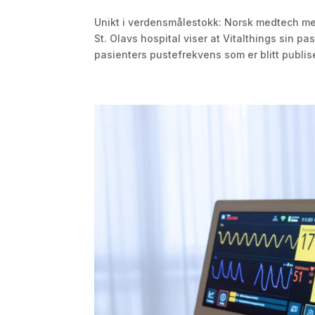
Unikt i verdensmålestokk: Norsk medtech med
St. Olavs hospital viser at Vitalthings sin 
pasienters pustefrekvens som er blitt publise