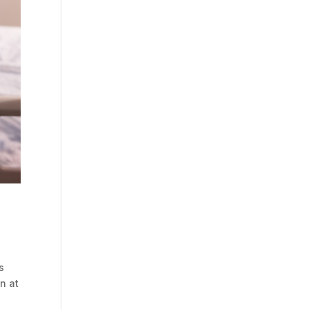
s
n at