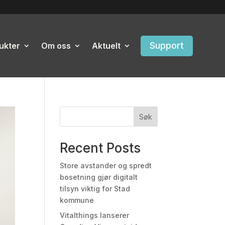
Support
ukter
Om oss
Aktuelt
Søk
Recent Posts
Store avstander og spredt
bosetning gjør digitalt
tilsyn viktig for Stad
kommune
Vitalthings lanserer