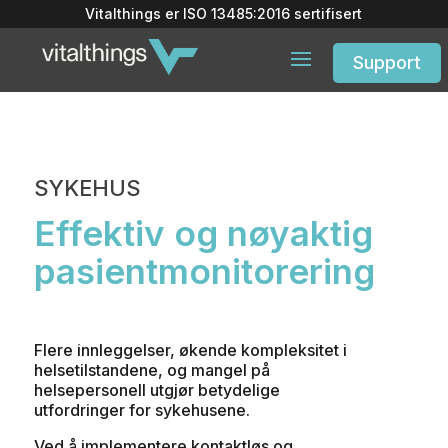
Vitalthings er
ISO 13485:2016
sertifisert
Support
SYKEHUS
Effektiv og nøyaktig
pasientmonitorering
Flere innleggelser, økende kompleksitet i
helsetilstandene, og mangel på
helsepersonell utgjør betydelige
utfordringer for sykehusene.
Ved å implementere kontaktløs og