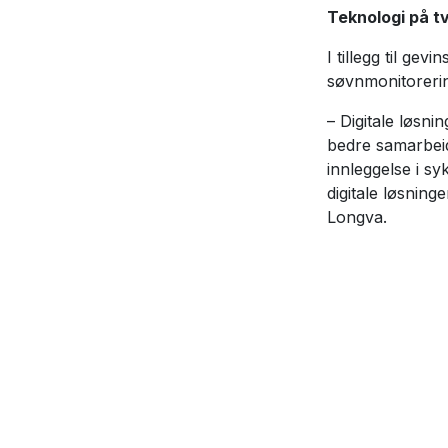
Teknologi på t
I tillegg til ge
søvnmonitorerin
– Digitale løsni
bedre samarbeid
innleggelse i sy
digitale løsning
Longva.