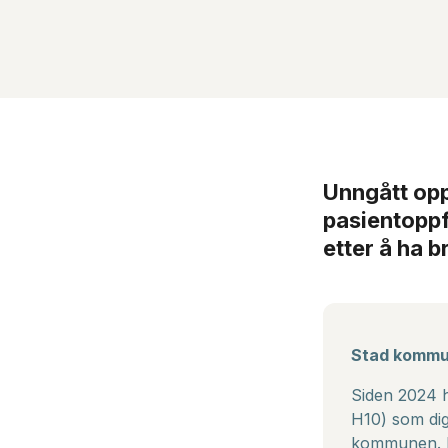
Unngått oppb
pasientoppf
etter å ha b
Stad kommune
Siden 2024 h
H10) som dig
kommunen. De