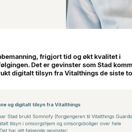
emanning, frigjort tid og økt kvalitet i
ølgingen. Det er gevinster som Stad komm
rukt digitalt tilsyn fra Vitalthings de siste t
 og digitalt tilsyn fra Vitalthings
ar Stad brukt Somnofy (forgjengeren til Vitalthings Guardi
italt tilsyn i omsorgshjem og omsorgsboliger over hele
t har gitt følgende gevinster: