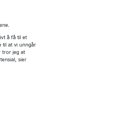
ene.
 å få til et
il at vi unngår
tror jeg at
ensial, sier