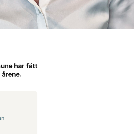
une har fått
o årene.
an