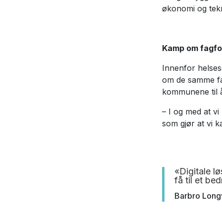
økonomi og tekno
Kamp om fagfo
Innenfor helse
om de samme fag
kommunene til å
– I og med at vi 
som gjør at vi k
«Digitale l
få til et b
Barbro Long