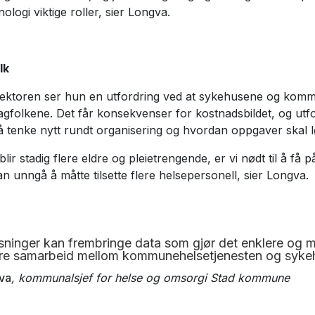
logi viktige roller, sier Longva.
lk
sektoren ser hun en utfordring ved at sykehusene og kom
folkene. Det får konsekvenser for kostnadsbildet, og utf
 tenke nytt rundt organisering og hvordan oppgaver skal l
blir stadig flere eldre og pleietrengende, er vi nødt til å få 
an unngå å måtte tilsette flere helsepersonell, sier Longva.
øsninger kan frembringe data som gjør det enklere og me
edre samarbeid mellom kommunehelsetjenesten og syke
va
, kommunalsjef for helse og omsorgi Stad kommune