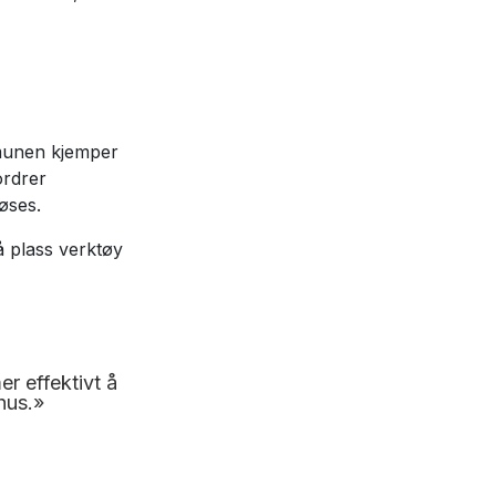
munen kjemper
ordrer
øses.
på plass verktøy
r effektivt å
hus.»