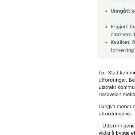
Unngått k
Frigjort ti
nærmere 18
Kvalitet:
B
forverring 
For Stad kommune 
utfordringer. B
utstrakt kommun
reiseveien mell
Longva mener de
utfordringene.
– Utfordringene
viktig å bygge e