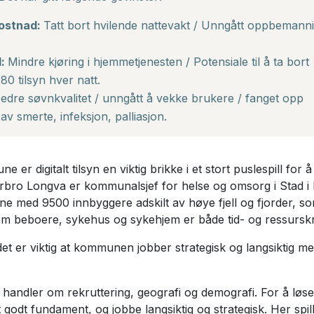
ostnad:
Tatt bort hvilende nattevakt / Unngått oppbemann
d:
Mindre kjøring i hjemmetjenesten / Potensiale til å ta bort
0 tilsyn hver natt.
edre søvnkvalitet / unngått å vekke brukere / fanget opp
av smerte, infeksjon, palliasjon.
er digitalt tilsyn en viktig brikke i et stort puslespill for å
arbro Longva er kommunalsjef for helse og omsorg i Stad i 
e med 9500 innbyggere adskilt av høye fjell og fjorder, so
om beboere, sykehus og sykehjem er både tid- og ressurs
t er viktig at kommunen jobber strategisk og langsiktig me
 handler om rekruttering, geografi og demografi. For å løs
t godt fundament, og jobbe langsiktig og strategisk. Her spill