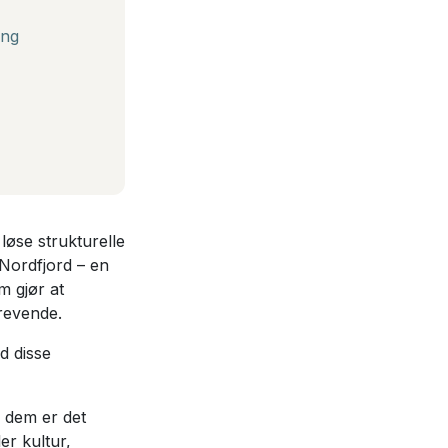
ing
 løse strukturelle
Nordfjord – en
m gjør at
krevende.
d disse
e dem er det
er kultur,