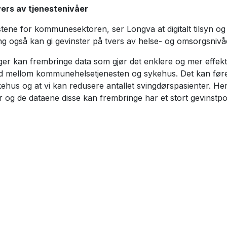
vers av tjenestenivåer
vinstene for kommunesektoren, ser Longva at digitalt tilsyn og
g også kan gi gevinster på tvers av helse- og omsorgsnivå
nger kan frembringe data som gjør det enklere og mer effektivt
 mellom kommunehelsetjenesten og sykehus. Det kan føre t
kehus og at vi kan redusere antallet svingdørspasienter. Her 
er og de dataene disse kan frembringe har et stort gevinstpot