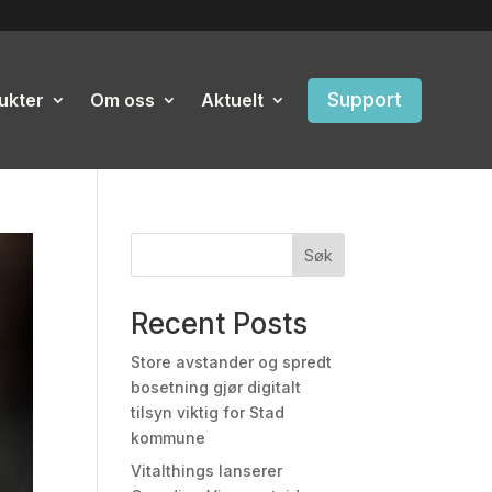
Support
ukter
Om oss
Aktuelt
Søk
Recent Posts
Store avstander og spredt
bosetning gjør digitalt
tilsyn viktig for Stad
kommune
Vitalthings lanserer