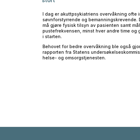
stort
I dag er akuttpsykiatriens overvåkning ofte 
søvnforstyrrende og bemanningskrevende. 
må gjøre fysisk tilsyn av pasienten samt må
pustefrekvensen, minst hver andre time og g
i starten.
Behovet for bedre overvåkning ble også gjort
rapporten fra Statens undersøkelseskommis
helse- og omsorgstjenesten.