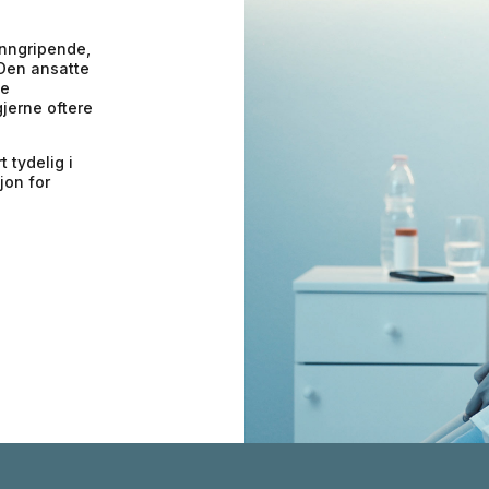
inngripende,
Den ansatte
le
jerne oftere
 tydelig i
jon for