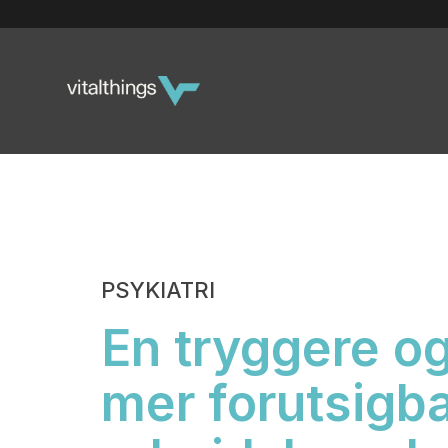
PSYKIATRI
En tryggere o
mer forutsigb