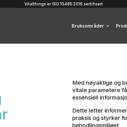
Vitalthings er
ISO 13485:2016
sertifisert
Bruksområder
Prod
Med nøyaktige og be
vitale parametere får
g
essensiell informasj
ar
Dette letter informer
praksis og styrker f
behndlingsmiljøet