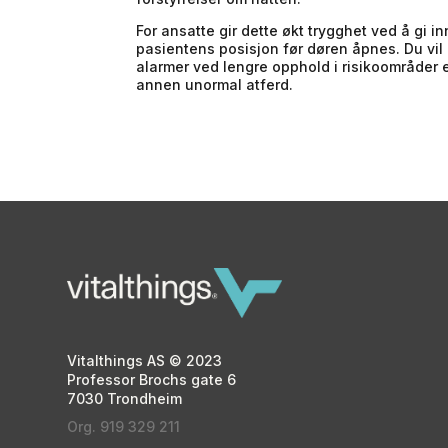
For ansatte gir dette økt trygghet ved å gi inn
pasientens posisjon før døren åpnes. Du vil
alarmer ved lengre opphold i risikoområder e
annen unormal atferd.
Vitalthings AS © 2023
Professor Brochs gate 6
7030 Trondheim
Org. 919 329 211