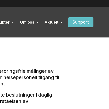
Support
ukter
Om oss
Aktuelt
røringsfrie målinger av
 helsepersonell tilgang til
on.
te beslutninger i daglig
orståelsen av