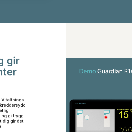
g gir
nter
 Vitalthings
 skreddersydd
etlig
 og gi trygg
idig gir det
e