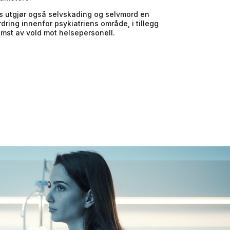
s utgjør også selvskading og selvmord en
rdring innenfor psykiatriens område, i tillegg
komst av vold mot helsepersonell.