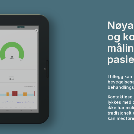
Nøyak
og ko
målin
pasi
I tillegg kan
bevegelsesa
behandlings
Kontaktløse 
lykkes med d
ikke har mul
tradisjonelt
kan medføre 