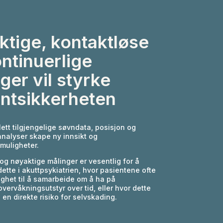
tige, kontaktløse
ntinuerlige
ger vil styrke
entsikkerheten
 lett tilgjengelige søvndata, posisjon og
nalyser skape ny innsikt og
muligheter.
og nøyaktige målinger er vesentlig for å
ette i akuttpsykiatrien, hvor pasientene ofte
ighet til å samarbeide om å ha på
 overvåkningsutstyr over tid, eller hvor dette
en direkte risiko for selvskading.