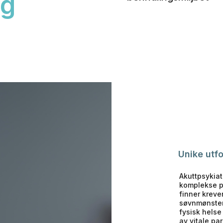
ag
Unike utfo
Akuttpsykiat
komplekse pr
finner kreve
søvnmønster,
fysisk helse
av vitale pa