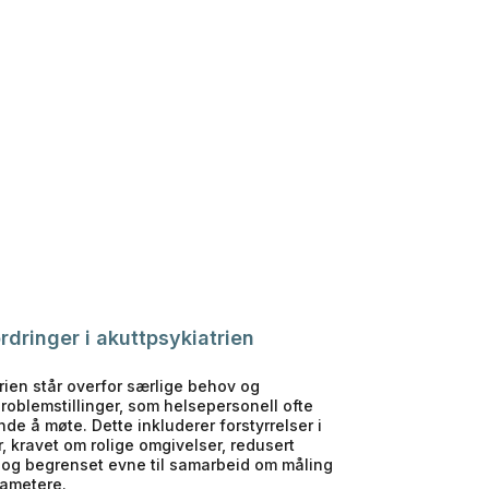
rdringer i akuttpsykiatrien
rien står overfor særlige behov og
oblemstillinger, som helsepersonell ofte
nde å møte. Dette inkluderer forstyrrelser i
 kravet om rolige omgivelser, redusert
 og begrenset evne til samarbeid om måling
rametere.