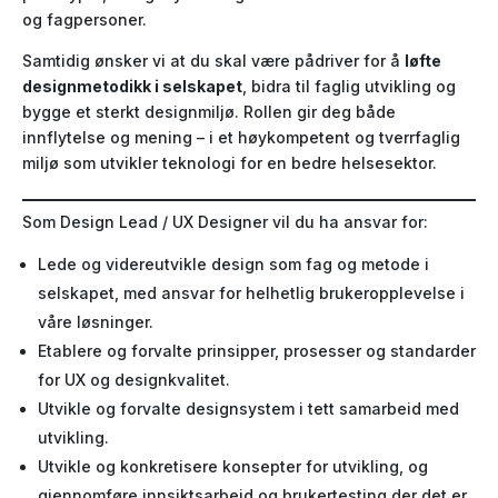
og fagpersoner.
Samtidig ønsker vi at du skal være pådriver for å
løfte
designmetodikk i selskapet
, bidra til faglig utvikling og
bygge et sterkt designmiljø. Rollen gir deg både
innflytelse og mening – i et høykompetent og tverrfaglig
miljø som utvikler teknologi for en bedre helsesektor.
Som Design Lead / UX Designer vil du ha ansvar for:
Lede og videreutvikle design som fag og metode i
selskapet, med ansvar for helhetlig brukeropplevelse i
våre løsninger.
Etablere og forvalte prinsipper, prosesser og standarder
for UX og designkvalitet.
Utvikle og forvalte designsystem i tett samarbeid med
utvikling.
Utvikle og konkretisere konsepter for utvikling, og
gjennomføre innsiktsarbeid og brukertesting der det er