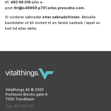
tlf.
480 98 018
eller e-
post
tht@s48869.p701.sites.pressdns.com
.
Vi vurderer søknader
etter søknadsfristen
. Aktuelle
kandidater vil bli invitert til en første samtale i løpet av
kort tid etter dette.
Vitalthings AS © 2025
Professor Brochs gate 6
7030 Trondheim
Org. 919 329 211