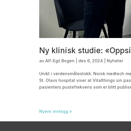
Ny klinisk studie: «Opp
av
Alf-Egil Bogen
|
des 6, 2024
|
Nyheter
Unikt i verdensmålestokk: Norsk medtech med
St. Olavs hospital viser at Vitalthings sin 
pasienters pustefrekvens som er blitt publise
Nyere innlegg »