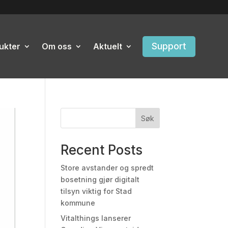
Support
ukter
Om oss
Aktuelt
Søk
Recent Posts
Store avstander og spredt
bosetning gjør digitalt
tilsyn viktig for Stad
kommune
Vitalthings lanserer