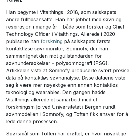
Han begynte i Vitalthings i 2018, som selskapets
andre fulltidsansatte. Han har jobbet med søvn og
respirasjon i mange år – både som forsker og Chief
Technology Officer i Vitalthings. Allerede i 2020
publiserte han
forskning
på selskapets første
kontaktløse søvnmonitor, Somnofy, der han
sammenlignet den mot gullstandarden for
søvnundersøkelser – polysomnografi (PSG).
Artikkelen viste at Somnofy produserte svært presise
data på kontaktløs søvnanalyse. Disse dataene viste
seg å være mer nøyaktige enn annen kontaktløs
teknologi og wearables. Den gangen hadde
Vitalthings allerede et samarbeid med et
forskningsmiljø ved Universitetet i Bergen rundt
søvnmodellen i Somnofy, og Toften fikk ansvar for å
lede denne prosessen.
Spørsmål som Toften har drøftet, er hvor nøyaktige