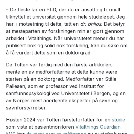
– De fleste tar en PhD, der du er ansatt og formelt
tilknyttet et universitet gjennom hele studieløpet. Jeg
har, i motsetning til dette, tatt en
dr. philos
. Det betyr
at mesteparten av forskningen min er gjort gjennom
arbeidet i Vitalthings. Når universitetet mener du har
publisert nok og solid nok forskning, kan du søke om
å få vurdert dette som en doktorgrad.
Da Toften var ferdig med den første artikkelen,
mente en av medforfatterne at dette kunne være
starten på en doktorgrad. Medforfatter var Ståle
Pallesen, som er professor ved Institutt for
samfunnspsykologi ved Universitetet i Bergen, og en
av Norges mest anerkjente eksperter på søvn og
søvnforstyrrelser.
Høsten 2024 var Toften førsteforfatter for en
studie
som viste at pasientmonitoren
Vitalthings Guardian
M10
har
de mest presise målingene
av pustefrekvens