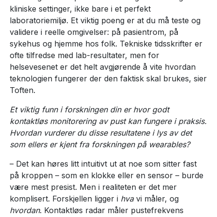
kliniske settinger, ikke bare i et perfekt
laboratoriemiljø. Et viktig poeng er at du må teste og
validere i reelle omgivelser: på pasientrom, på
sykehus og hjemme hos folk. Tekniske tidsskrifter er
ofte tilfredse med lab-resultater, men for
helsevesenet er det helt avgjørende å vite hvordan
teknologien fungerer der den faktisk skal brukes, sier
Toften.
Et viktig funn i forskningen din er hvor godt
kontaktløs monitorering av pust kan fungere i praksis.
Hvordan vurderer du disse resultatene i lys av det
som ellers er kjent fra forskningen på wearables?
– Det kan høres litt intuitivt ut at noe som sitter fast
på kroppen – som en klokke eller en sensor – burde
være mest presist. Men i realiteten er det mer
komplisert. Forskjellen ligger i
hva
vi måler, og
hvordan
. Kontaktløs radar måler pustefrekvens